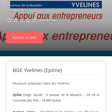
6 Avenue de la Mauldre
78680 Épône
0 Reviews
Ajouter un avis
BGE Yvelines (Epône)
Plusieurs antennes dans les Yvelines :
Epône
(Siège Social) : 6 avenue de la Mauldre – ZA de la
Couronne des Prés – 78 680 Epône
Autres sites :
Chanteloup-les-Vignes, Les Mureaux,