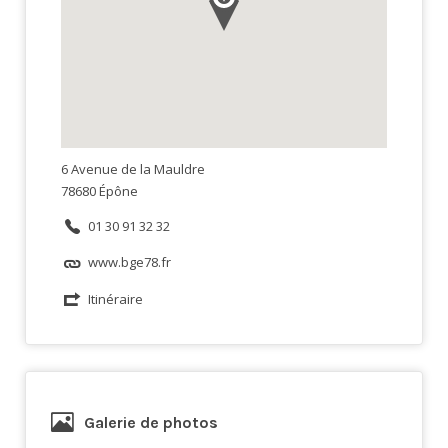
6 Avenue de la Mauldre
78680 Épône
01 30 91 32 32
www.bge78.fr
Itinéraire
Galerie de photos