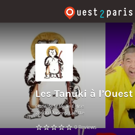
Rechercher:
Les Tanuki à l’Ouest
Place de la Vieille Église
78600 Maisons-Laffitte
0 Reviews