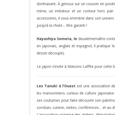
dorénavant. À genoux sur un coussin en position
mime, un imitateur et un conteur hors pair
accessoires, il vous emmène dans son univers dr
jusqu’à la chute… Rire garanti !
Hayashiya Someta, le
deuxièmemaître-conteu
en japonais, anglais et espagnol, il pratique le
dessin découpé).
Le japon s’invite à Maisons-Laffite pour cette 
Les Tanuki à l’Ouest
est une association d
les mansonniens curieux de culture japonais
ses coutumes pour faire découvrir son patrimoin
soroban, cuisine, visites, conférences… et au-de
L’association organise des ateliers, dégustation