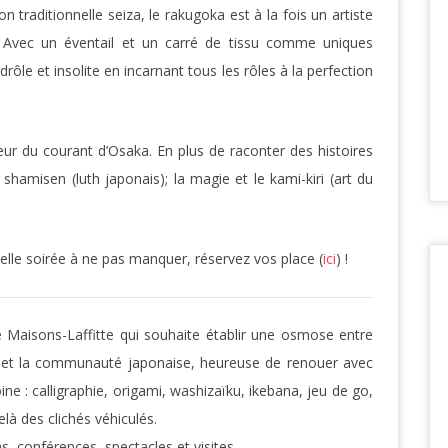
 traditionnelle seiza, le rakugoka est à la fois un artiste
. Avec un éventail et un carré de tissu comme uniques
ôle et insolite en incarnant tous les rôles à la perfection
r du courant d’Osaka. En plus de raconter des histoires
 shamisen (luth japonais); la magie et le kami-kiri (art du
belle soirée à ne pas manquer, réservez vos place (
ici
) !
e Maisons-Laffitte qui souhaite établir une osmose entre
e et la communauté japonaise, heureuse de renouer avec
e : calligraphie, origami, washizaïku, ikebana, jeu de go,
là des clichés véhiculés.
s, conférences, spectacles et visites.