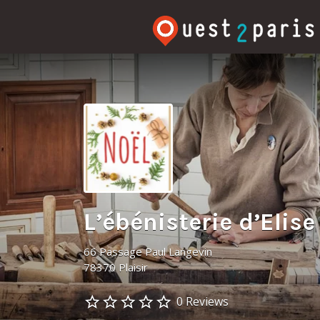
Rechercher:
L’ébénisterie d’Elise
66 Passage Paul Langevin
78370 Plaisir
0 Reviews