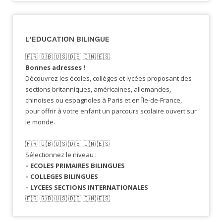
L’EDUCATION BILINGUE
🇫🇷​ 🇬🇧​ 🇺🇸​ 🇩🇪 🇨🇳 🇪🇸​
Bonnes adresses !
Découvrez les écoles, collèges et lycées proposant des
sections britanniques, américaines, allemandes,
chinoises ou espagnoles à Paris et en Île-de-France,
pour offrir à votre enfant un parcours scolaire ouvert sur
le monde.
.
🇫🇷​ 🇬🇧​ 🇺🇸​ 🇩🇪 🇨🇳 🇪🇸​
Sélectionnez le niveau :
– ECOLES PRIMAIRES BILINGUES
– COLLEGES BILINGUES
– LYCEES SECTIONS INTERNATIONALES
🇫🇷​ 🇬🇧​ 🇺🇸​ 🇩🇪 🇨🇳 🇪🇸​