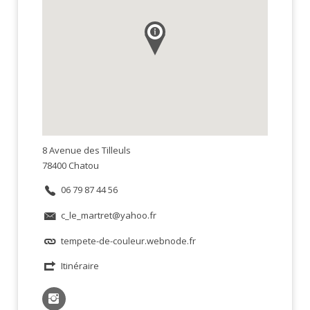
8 Avenue des Tilleuls
78400 Chatou
06 79 87 44 56
c_le_martret@yahoo.fr
tempete-de-couleur.webnode.fr
Itinéraire