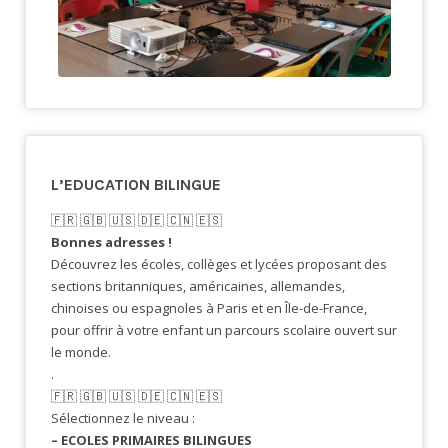
L’EDUCATION BILINGUE
🇫🇷​ 🇬🇧​ 🇺🇸​ 🇩🇪 🇨🇳 🇪🇸​
Bonnes adresses !
Découvrez les écoles, collèges et lycées proposant des
sections britanniques, américaines, allemandes,
chinoises ou espagnoles à Paris et en Île-de-France,
pour offrir à votre enfant un parcours scolaire ouvert sur
le monde.
.
🇫🇷​ 🇬🇧​ 🇺🇸​ 🇩🇪 🇨🇳 🇪🇸​
Sélectionnez le niveau :
– ECOLES PRIMAIRES BILINGUES