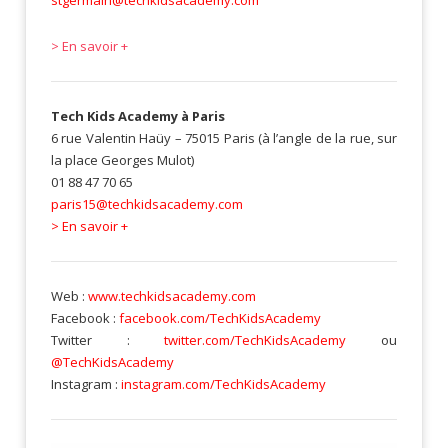
stgermain@techkidsacademy.com
> En savoir +
Tech Kids Academy à Paris
6 rue Valentin Haüy – 75015 Paris (à l’angle de la rue, sur
la place Georges Mulot)
01 88 47 70 65
paris15@techkidsacademy.com
> En savoir +
Web :
www.techkidsacademy.com
Facebook :
facebook.com/TechKidsAcademy
Twitter :
twitter.com/TechKidsAcademy
ou
@TechKidsAcademy
Instagram :
instagram.com/TechKidsAcademy