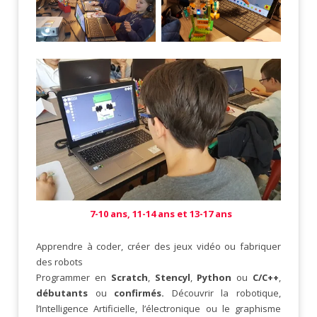
7-10 ans, 11-14 ans et 13-17 ans
Apprendre à coder, créer des jeux vidéo ou fabriquer
des robots
Programmer en
Scratch
,
Stencyl
,
Python
ou
C/C++
,
débutants
ou
confirmés.
Découvrir la robotique,
l’Intelligence Artificielle, l’électronique ou le graphisme