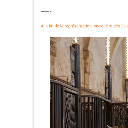
——–
A la fin de la représentation,
visite libre des E