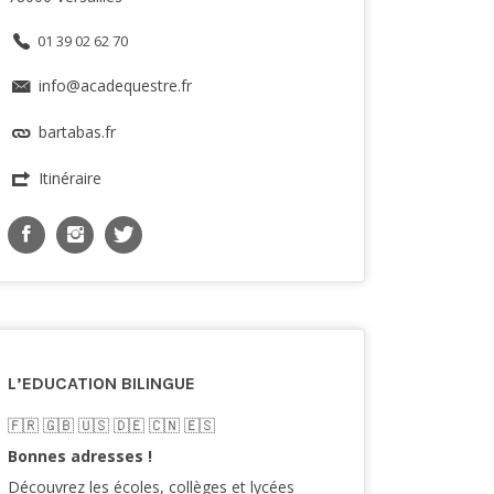
01 39 02 62 70
info@acadequestre.fr
bartabas.fr
Itinéraire
L’EDUCATION BILINGUE
🇫🇷​ 🇬🇧​ 🇺🇸​ 🇩🇪 🇨🇳 🇪🇸​
Bonnes adresses !
Découvrez les écoles, collèges et lycées