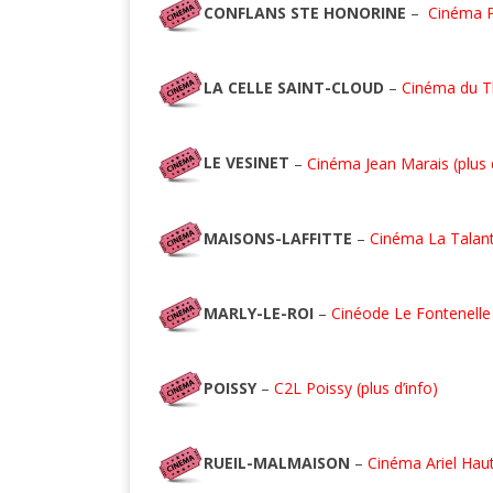
CONFLANS STE HONORINE
–
Cinéma P
LA CELLE SAINT-CLOUD
–
Cinéma du Th
LE VESINET
–
Cinéma Jean Marais (plus d
MAISONS-LAFFITTE
–
Cinéma La Talante
MARLY-LE-ROI
–
Cinéode Le Fontenelle (
POISSY
–
C2L Poissy (plus d’info)
RUEIL-MALMAISON
–
Cinéma Ariel Hauts