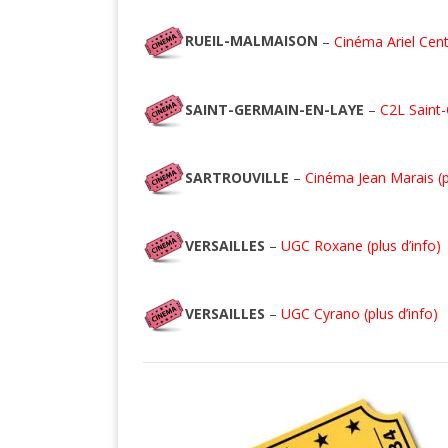
RUEIL-MALMAISON
–
Cinéma Ariel Centr
SAINT-GERMAIN-EN-LAYE
–
C2L Saint-
SARTROUVILLE
–
Cinéma Jean Marais (pl
VERSAILLES
–
UGC Roxane (plus d’info)
VERSAILLES
–
UGC Cyrano (plus d’info)