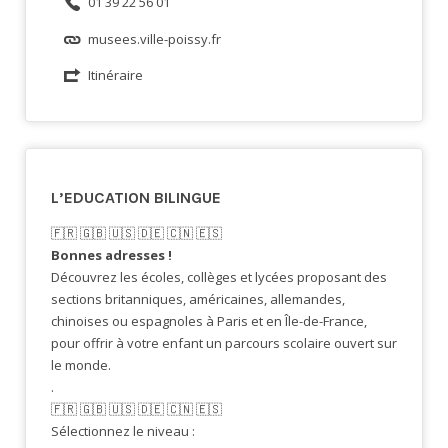
01 39 22 56 01
musees.ville-poissy.fr
Itinéraire
L’EDUCATION BILINGUE
🇫🇷​ 🇬🇧​ 🇺🇸​ 🇩🇪 🇨🇳 🇪🇸​
Bonnes adresses !
Découvrez les écoles, collèges et lycées proposant des
sections britanniques, américaines, allemandes,
chinoises ou espagnoles à Paris et en Île-de-France,
pour offrir à votre enfant un parcours scolaire ouvert sur
le monde.
.
🇫🇷​ 🇬🇧​ 🇺🇸​ 🇩🇪 🇨🇳 🇪🇸​
Sélectionnez le niveau :