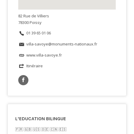
82 Rue de Villiers
78300 Poissy
01 39 65 01 06
villa-savoye@monuments-nationaux.fr
www.villa-savoye.fr
Itinéraire
L’EDUCATION BILINGUE
🇫🇷​ 🇬🇧​ 🇺🇸​ 🇩🇪 🇨🇳 🇪🇸​