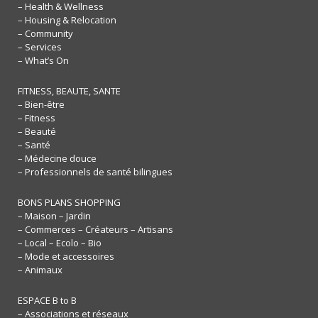
– Health & Wellness
– Housing & Relocation
– Community
– Services
– What’s On
FITNESS, BEAUTE, SANTE
– Bien-être
– Fitness
– Beauté
– Santé
– Médecine douce
– Professionnels de santé bilingues
BONS PLANS SHOPPING
– Maison – Jardin
– Commerces – Créateurs – Artisans
– Local – Ecolo – Bio
– Mode et accessoires
– Animaux
ESPACE B to B
– Associations et réseaux