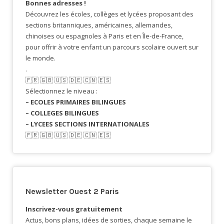
Bonnes adresses !
Découvrez les écoles, collèges et lycées proposant des
sections britanniques, américaines, allemandes,
chinoises ou espagnoles à Paris et en Île-de-France,
pour offrir à votre enfant un parcours scolaire ouvert sur
le monde.
.
🇫🇷​ 🇬🇧​ 🇺🇸​ 🇩🇪 🇨🇳 🇪🇸​
Sélectionnez le niveau :
– ECOLES PRIMAIRES BILINGUES
– COLLEGES BILINGUES
– LYCEES SECTIONS INTERNATIONALES
🇫🇷​ 🇬🇧​ 🇺🇸​ 🇩🇪 🇨🇳 🇪🇸​
Newsletter Ouest 2 Paris
Inscrivez-vous gratuitement
Actus, bons plans, idées de sorties, chaque semaine le