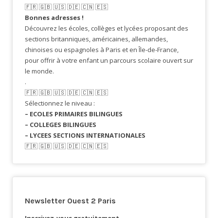
🇫🇷​ 🇬🇧​ 🇺🇸​ 🇩🇪 🇨🇳 🇪🇸​
Bonnes adresses !
Découvrez les écoles, collèges et lycées proposant des
sections britanniques, américaines, allemandes,
chinoises ou espagnoles à Paris et en Île-de-France,
pour offrir à votre enfant un parcours scolaire ouvert sur
le monde.
.
🇫🇷​ 🇬🇧​ 🇺🇸​ 🇩🇪 🇨🇳 🇪🇸​
Sélectionnez le niveau :
– ECOLES PRIMAIRES BILINGUES
– COLLEGES BILINGUES
– LYCEES SECTIONS INTERNATIONALES
🇫🇷​ 🇬🇧​ 🇺🇸​ 🇩🇪 🇨🇳 🇪🇸​
Newsletter Ouest 2 Paris
Inscrivez-vous gratuitement