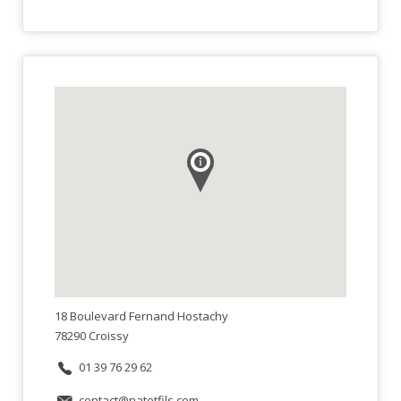
18 Boulevard Fernand Hostachy
78290 Croissy
01 39 76 29 62
contact@natetfils.com