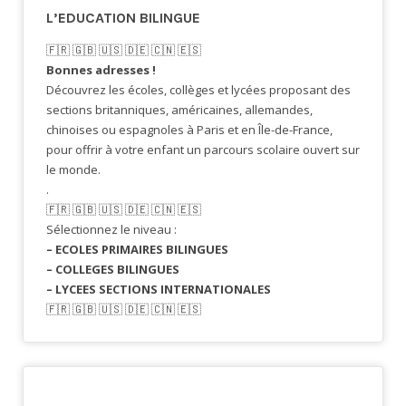
L’EDUCATION BILINGUE
🇫🇷​ 🇬🇧​ 🇺🇸​ 🇩🇪 🇨🇳 🇪🇸​
Bonnes adresses !
Découvrez les écoles, collèges et lycées proposant des
sections britanniques, américaines, allemandes,
chinoises ou espagnoles à Paris et en Île-de-France,
pour offrir à votre enfant un parcours scolaire ouvert sur
le monde.
.
🇫🇷​ 🇬🇧​ 🇺🇸​ 🇩🇪 🇨🇳 🇪🇸​
Sélectionnez le niveau :
– ECOLES PRIMAIRES BILINGUES
– COLLEGES BILINGUES
– LYCEES SECTIONS INTERNATIONALES
🇫🇷​ 🇬🇧​ 🇺🇸​ 🇩🇪 🇨🇳 🇪🇸​