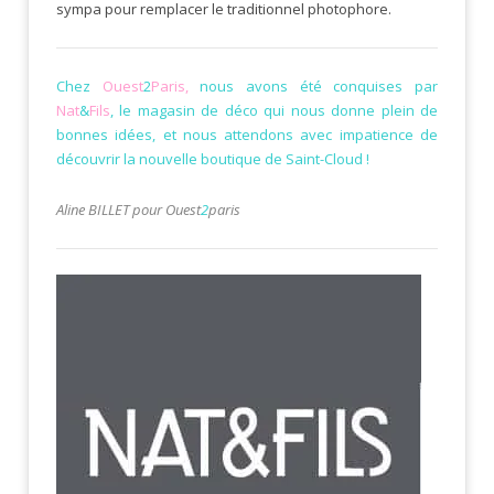
sympa pour remplacer le traditionnel photophore.
Chez
Ouest
2
Paris,
nous avons été conquises par
Nat
&
Fils
, le magasin de déco qui nous donne plein de
bonnes idées, et n
ous attendons avec impatience de
découvrir la nouvelle boutique de Saint-Cloud !
Aline BILLET pour Ouest
2
paris