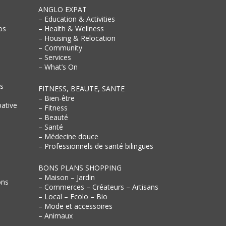
ANGLO EXPAT
– Education & Activities
os
– Health & Wellness
– Housing & Relocation
– Community
– Services
– What’s On
rs
FITNESS, BEAUTE, SANTE
– Bien-être
pative
– Fitness
– Beauté
– Santé
– Médecine douce
– Professionnels de santé bilingues
BONS PLANS SHOPPING
– Maison – Jardin
ons
– Commerces – Créateurs – Artisans
– Local – Ecolo – Bio
– Mode et accessoires
– Animaux