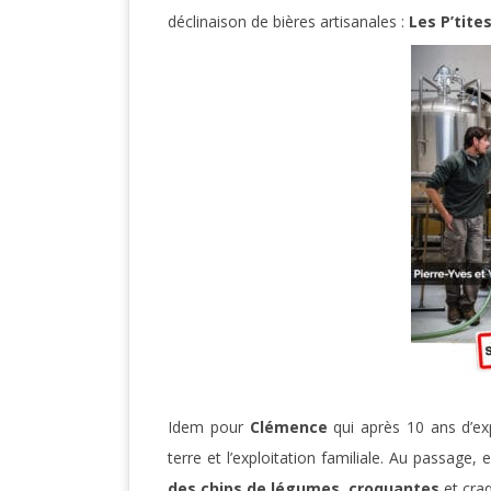
déclinaison de bières artisanales :
Les P’tite
Idem pour
Clémence
qui après 10 ans d’exp
terre et l’exploitation familiale. Au passage,
des chips de légumes, croquantes
et craq