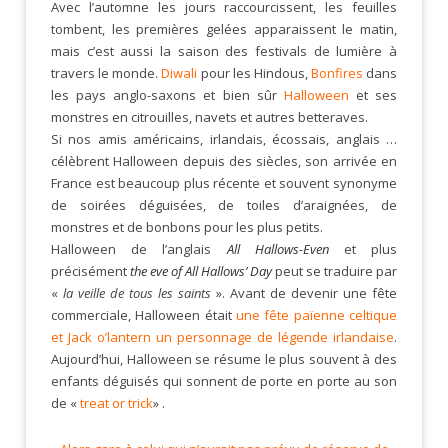
Avec l’automne les jours raccourcissent, les feuilles
tombent, les premières gelées apparaissent le matin,
mais c’est aussi la saison des festivals de lumière à
travers le monde.
Diwali
pour les Hindous,
Bonfires
dans
les pays anglo-saxons et bien sûr
Halloween
et ses
monstres en citrouilles, navets et autres betteraves.
Si nos amis américains, irlandais, écossais, anglais …
célèbrent Halloween depuis des siècles, son arrivée en
France est beaucoup plus récente et souvent synonyme
de soirées déguisées, de toiles d’araignées, de
monstres et de bonbons pour les plus petits.
Halloween de l’anglais
All Hallows-Even
et plus
précisément
the eve of All Hallows’ Day
peut se traduire par
«
la veille de tous les saints
». Avant de devenir une fête
commerciale, Halloween était
une fête païenne celtique
et Jack o’lantern un personnage de légende irlandaise
.
Aujourd’hui, Halloween se résume le plus souvent à des
enfants déguisés qui sonnent de porte en porte au son
de «
treat or trick
» .