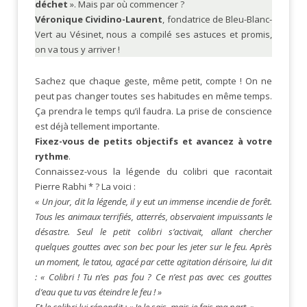
déchet
». Mais par où commencer ?
Véronique Cividino-Laurent
, fondatrice de Bleu-Blanc-
Vert au Vésinet, nous a compilé ses astuces et promis,
on va tous y arriver !
Sachez que chaque geste, même petit, compte ! On ne
peut pas changer toutes ses habitudes en même temps.
Ça prendra le temps qu’il faudra. La prise de conscience
est déjà tellement importante.
Fixez-vous de petits objectifs et avancez à votre
rythme
.
Connaissez-vous la légende du colibri que racontait
Pierre Rabhi * ? La voici :
« Un jour, dit la légende, il y eut un immense incendie de forêt.
Tous les animaux terrifiés, atterrés, observaient impuissants le
désastre. Seul le petit colibri s’activait, allant chercher
quelques gouttes avec son bec pour les jeter sur le feu. Après
un moment, le tatou, agacé par cette agitation dérisoire, lui dit
: « Colibri ! Tu n’es pas fou ? Ce n’est pas avec ces gouttes
d’eau que tu vas éteindre le feu ! »