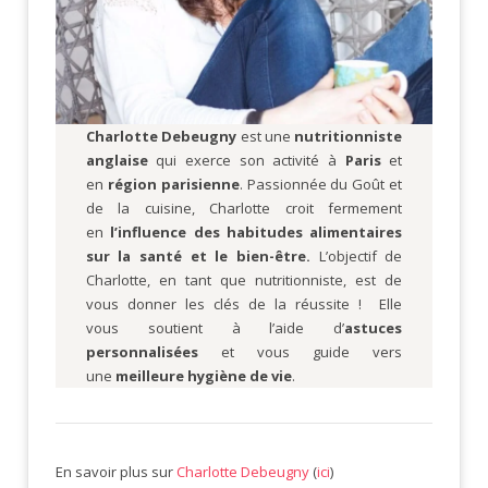
Charlotte Debeugny
est une
nutritionniste
anglaise
qui exerce son activité à
Paris
et
en
région parisienne
. Passionnée du Goût et
de la cuisine, Charlotte croit fermement
en
l’influence des habitudes alimentaires
sur la santé et le bien-être.
L’objectif de
Charlotte, en tant que nutritionniste, est de
vous donner les clés de la réussite ! Elle
vous soutient à l’aide d’
astuces
personnalisées
et vous guide vers
une
meilleure hygiène de vie
.
En savoir plus sur
Charlotte Debeugny
(
ici
)