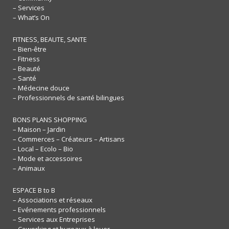
– Services
– What’s On
FITNESS, BEAUTE, SANTE
– Bien-être
– Fitness
– Beauté
– Santé
– Médecine douce
– Professionnels de santé bilingues
BONS PLANS SHOPPING
– Maison – Jardin
– Commerces – Créateurs – Artisans
– Local – Ecolo – Bio
– Mode et accessoires
– Animaux
ESPACE B to B
– Associations et réseaux
– Evénements professionnels
– Services aux Entreprises
– Coworking et bureaux à louer