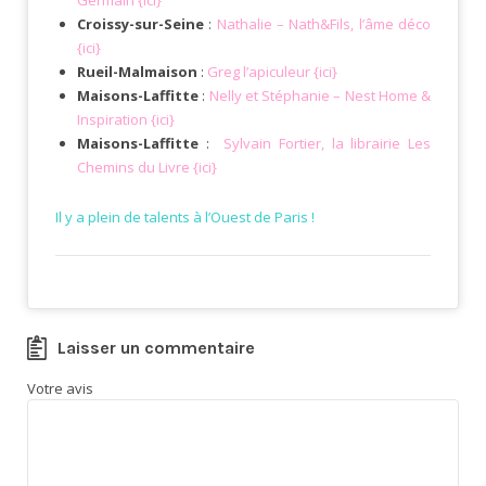
Croissy-sur-Seine
:
Nathalie – Nath&Fils, l’âme déco
{ici}
Rueil-Malmaison
:
Greg l’apiculeur {ici}
Maisons-Laffitte
:
Nelly et Stéphanie – Nest Home &
Inspiration {ici}
Maisons-Laffitte
:
Sylvain Fortier, la librairie Les
Chemins du Livre {ici}
Il y a plein de talents à l’Ouest de Paris !
Laisser un commentaire
Votre avis