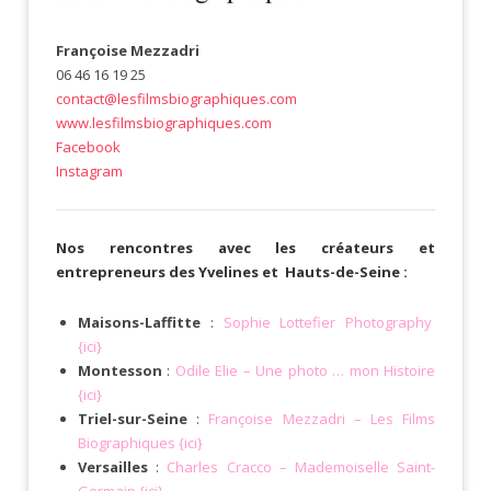
Françoise Mezzadri
06 46 16 19 25
contact@lesfilmsbiographiques.com
www.lesfilmsbiographiques.com
Facebook
Instagram
Nos rencontres avec les créateurs et
entrepreneurs des Yvelines et Hauts-de-Seine :
Maisons-Laffitte
:
Sophie Lottefier Photography
{ici}
Montesson
:
Odile Elie – Une photo … mon Histoire
{ici}
Triel-sur-Seine
:
Françoise Mezzadri – Les Films
Biographiques {ici}
Versailles
:
Charles Cracco – Mademoiselle Saint-
Germain {ici}